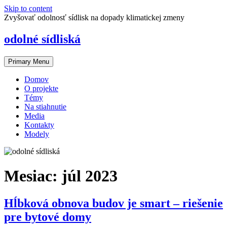
Skip to content
Zvyšovať odolnosť sídlisk na dopady klimatickej zmeny
odolné sídliská
Primary Menu
Domov
O projekte
Témy
Na stiahnutie
Media
Kontakty
Modely
Mesiac:
júl 2023
Hĺbková obnova budov je smart – riešenie
pre bytové domy