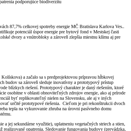
patrenia podporujúce biodiverzitu
ovách 87,7% celkovej spotreby energie MČ Bratislava Karlova Ves..
fikuje potenciál úspor energie pre bytový fond v Mestskej časti
kolské dvory a vnútrobloky a zároveň zlepšia miestnu klímu aj pre
Kolískova) a začalo sa s predprojektovou prípravou hĺbkovej
h budov sa zároveň sleduje inovatívny a prototypový prístup
rode blízkych riešení. Prototypový charakter je daný riešením, ktoré
cie osobitne v oblasti obnoviteľných zdrojov energie, ako aj prírode
ciál byť replikovateľný nielen na Slovensku, ale aj v iných
ať určité prototypové riešenia. Cieľom je pri rekonštrukcii dvoch
reba tepla na vykurovanie zhruba na úrovni pasívneho domu
stému.
a jej sekundárne využitie), uplatneniu vegetačných striech a stien,
 už realizované opatrenia. Sledovanie fungovania budovy (prevádzka,