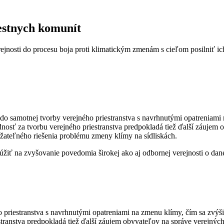
estnych komunít
ejnosti do procesu boja proti klimatickým zmenám s cieľom posilniť ic
 samotnej tvorby verejného priestranstva s navrhnutými opatreniami
nosť za tvorbu verejného priestranstva predpokladá tiež ďalší záujem 
žateľného riešenia problému zmeny klímy na sídliskách.
žiť na zvyšovanie povedomia širokej ako aj odbornej verejnosti o dan
priestranstva s navrhnutými opatreniami na zmenu klímy, čím sa zvýši 
anstva predpokladá tiež ďalší záujem obyvateľov na správe verejných p