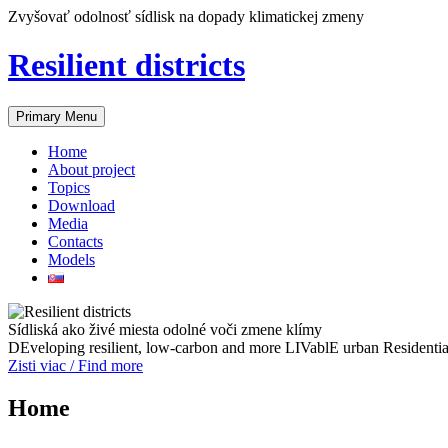
Skip
Zvyšovať odolnosť sídlisk na dopady klimatickej zmeny
to
content
Resilient districts
Primary Menu
Home
About project
Topics
Download
Media
Contacts
Models
Sídliská ako živé miesta odolné voči zmene klímy
DEveloping resilient, low-carbon and more LIVablE urban Residentia
Zisti viac / Find more
Home