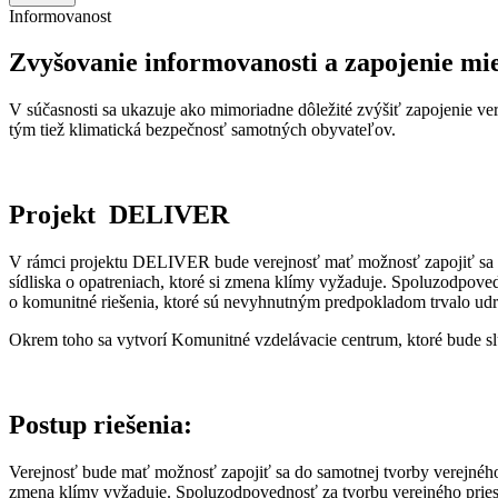
Informovanost
Zvyšovanie informovanosti a zapojenie mi
V súčasnosti sa ukazuje ako mimoriadne dôležité zvýšiť zapojenie ver
tým tiež klimatická bezpečnosť samotných obyvateľov.
Projekt DELIVER
V rámci projektu DELIVER bude verejnosť mať možnosť zapojiť sa do
sídliska o opatreniach, ktoré si zmena klímy vyžaduje. Spoluzodpoved
o komunitné riešenia, ktoré sú nevyhnutným predpokladom trvalo udr
Okrem toho sa vytvorí Komunitné vzdelávacie centrum, ktoré bude slú
Postup riešenia:
Verejnosť bude mať možnosť zapojiť sa do samotnej tvorby verejného 
zmena klímy vyžaduje. Spoluzodpovednosť za tvorbu verejného priestr