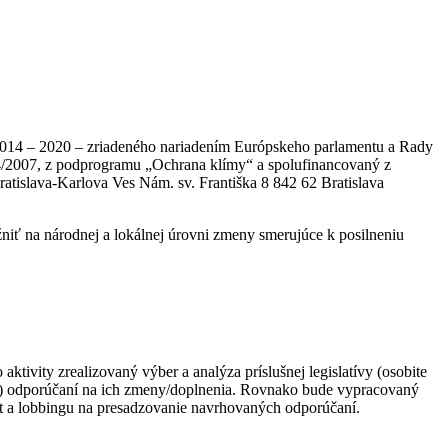
e 2014 – 2020 – zriadeného nariadením Európskeho parlamentu a Rady
614/2007, z podprogramu „Ochrana klímy“ a spolufinancovaný z
slava-Karlova Ves Nám. sv. Františka 8 842 62 Bratislava
niť na národnej a lokálnej úrovni zmeny smerujúce k posilneniu
aktivity zrealizovaný výber a analýza príslušnej legislatívy (osobite
mi) odporúčaní na ich zmeny/doplnenia. Rovnako bude vypracovaný
ít a lobbingu na presadzovanie navrhovaných odporúčaní.