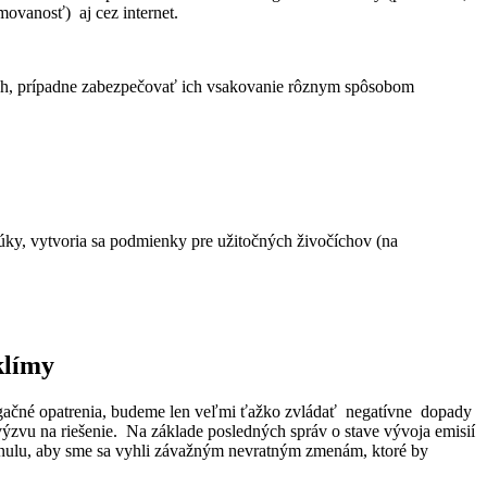
movanosť) aj cez internet.
 ich, prípadne zabezpečovať ich vsakovanie rôznym spôsobom
lúky, vytvoria sa podmienky pre užitočných živočíchov (na
klímy
igačné opatrenia, budeme len veľmi ťažko zvládať negatívne dopady
zvu na riešenie. Na základe posledných správ o stave vývoja emisií
a nulu, aby sme sa vyhli závažným nevratným zmenám, ktoré by