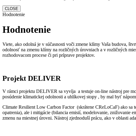
CLOSE
Hodnotenie
Hodnotenie
Viete, ako odolná je v súčasnosti voči zmene klímy Vaša budova, št
odolnosť na zmenu klímy na rozličných úrovniach a v rozličných mier
rozhodovacom procese či pri príprave projektov.
Projekt DELIVER
V rámci projektu DELIVER sa vyvíja a testuje on-line nástroj pre mon
posúdenie klimatickej odolnosti a uhlíkovej stopy , by mal byť náp
Climate Resilient Low Carbon Factor (skrátene CReLoCaF) ako sa tento
opatrenia), ale i mitigácie (bilancia emisií, modelovanie, znižovan
zmenu na miestnej úrovni. Nástroj zjednoduší prácu, ako v oblasti adap