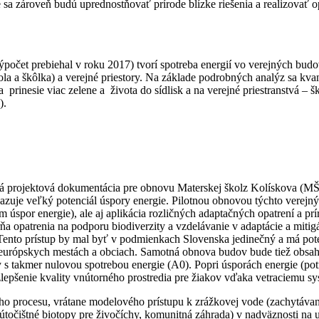
e sa zároveň budú uprednostňovať prírode blízke riešenia a realizovať o
počet prebiehal v roku 2017) tvorí spotreba energií vo verejných bud
 a škôlka) a verejné priestory. Na základe podrobných analýz sa kvanti
prinesie viac zelene a života do sídlisk a na verejné priestranstvá – š
).
ná projektová dokumentácia pre obnovu Materskej školz Kolískova (MŠ 
je veľký potenciál úspory energie. Pilotnou obnovou týchto verejnýc
 úspor energie), ale aj aplikácia rozličných adaptačných opatrení a prí
a opatrenia na podporu biodiverzity a vzdelávanie v adaptácie a mitigá
ento prístup by mal byť v podmienkach Slovenska jedinečný a má poten
európskych mestách a obciach. Samotná obnova budov bude tiež obsahov
takmer nulovou spotrebou energie (A0). Popri úsporách energie (pot
lepšenie kvality vnútorného prostredia pre žiakov vďaka vetraciemu sy
o procesu, vrátane modelového prístupu k zrážkovej vode (zachytávanie 
 (útočištné biotopy pre živočíchy, komunitná záhrada) v nadväznosti na