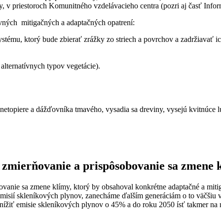
, v priestoroch Komunitného vzdelávacieho centra (pozri aj časť Infor
ovných mitigačných a adaptačných opatrení:
stému, ktorý bude zbierať zrážky zo striech a povrchov a zadržiavať
alternatívnych typov vegetácie).
netopiere a dážďovníka tmavého, vysadia sa dreviny, vysejú kvitnúce 
 zmierňovanie a prispôsobovanie sa zmene 
vanie sa zmene klímy, ktorý by obsahoval konkrétne adaptačné a mit
sií skleníkových plynov, zanecháme ďalším generáciám o to väčšiu vý
znížiť emisie skleníkových plynov o 45% a do roku 2050 ísť takmer n