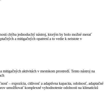
snosti chýba jednoduchý nástroj, ktorým by bolo možné merať
ačných a mitigačných opatrení a to vedie k neistote v
a mitigačných aktivitách v mestskom prostredí. Tento nástroj na
ach
osť – expozícia, citlivosť a adaptívna kapacita, odolnosť, adaptačné
ikátorov umožňovať komplexné vyhodnotenie odolnosti na klimatickú