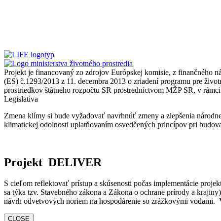
Projekt je financovaný zo zdrojov Európskej komisie, z finančného 
(ES) č.1293/2013 z 11. decembra 2013 o zriadení programu pre život
prostriedkov štátneho rozpočtu SR prostredníctvom MŽP SR, v rám
Legislatíva
Zmena klímy si bude vyžadovať navrhnúť zmeny a zlepšenia národnej 
klimatickej odolnosti uplatňovaním osvedčených princípov pri budova
Projekt DELIVER
S cieľom reflektovať prístup a skúsenosti počas implementácie projektu
sa týka tzv. Stavebného zákona a Zákona o ochrane prírody a kraji
návrh odvetvových noriem na hospodárenie so zrážkovými vodami. V r
CLOSE