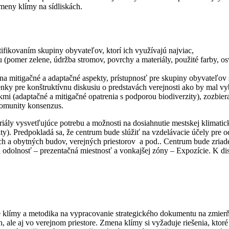
eny klímy na sídliskách.
tifikovaním skupiny obyvateľov, ktorí ich využívajú najviac,
vu (pomer zelene, údržba stromov, povrchy a materiály, použité farby, o
a mitigačné a adaptačné aspekty, prístupnosť pre skupiny obyvateľov s
ienky pre konštruktívnu diskusiu o predstavách verejnosti ako by mal v
íkmi (adaptačné a mitigačné opatrenia s podporou biodiverzity), zozbie
 komunity konsenzus.
iály vysvetľujúce potrebu a možnosti na dosiahnutie mestskej klimatic
ty). Predpokladá sa, že centrum bude slúžiť na vzdelávacie účely pre
ch a obytných budov, verejných priestorov a pod.. Centrum bude zria
odolnosť – prezentačná miestnosť a vonkajšej zóny – Expozície. K dis
e klímy a metodika na vypracovanie strategického dokumentu na zmierň
ale aj vo verejnom priestore. Zmena klímy si vyžaduje riešenia, ktoré 