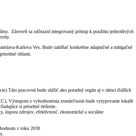
my. Zároveň sa zdôrazní integrovaný prístup k použitiu jednotlivých
rzity.
ratislava-Karlova Ves. Bude zahŕňať konkrétne adaptačné a mitigačné
ioritné oblasti.
cie) Táto pracovná bude slúžiť ako poradný orgán aj v rámci ďalších
C). Výstupom z vyhodnotenia zraniteľnosti bude vytypovanie lokalít
dujúce si prioritné riešenie.
, úspora zdrojov, efektívnosť, ekonomické a sociálne
e hodnotu v roku 2030
y.