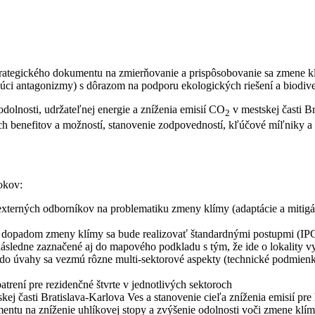
ategického dokumentu na zmierňovanie a prispôsobovanie sa zmene klí
úci antagonizmy) s dôrazom na podporu ekologických riešení a biodive
dolnosti, udržateľnej energie a zníženia emisií CO
v mestskej časti B
2
ch benefitov a možností, stanovenie zodpovedností, kľúčové míľniky a pr
okov:
 externých odborníkov na problematiku zmeny klímy (adaptácie a mitigá
m dopadom zmeny klímy sa bude realizovať štandardnými postupmi (IPC
sledne zaznačené aj do mapového podkladu s tým, že ide o lokality vyža
do úvahy sa vezmú rôzne multi-sektorové aspekty (technické podmienky
rení pre rezidenčné štvrte v jednotlivých sektoroch
ej časti Bratislava-Karlova Ves a stanovenie cieľa zníženia emisií pr
ntu na zníženie uhlíkovej stopy a zvýšenie odolnosti voči zmene klím