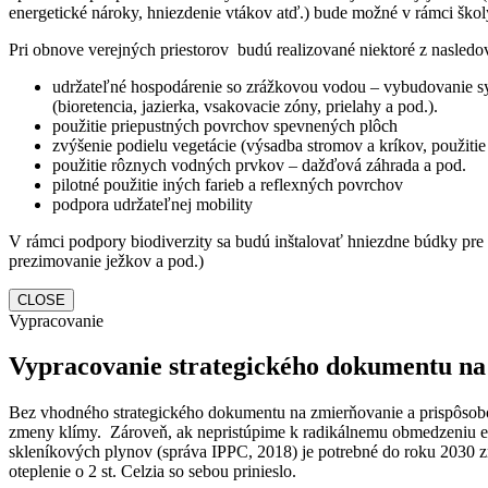
energetické nároky, hniezdenie vtákov atď.) bude možné v rámci školy
Pri obnove verejných priestorov budú realizované niektoré z nasled
udržateľné hospodárenie so zrážkovou vodou – vybudovanie sy
(bioretencia, jazierka, vsakovacie zóny, prielahy a pod.).
použitie priepustných povrchov spevnených plôch
zvýšenie podielu vegetácie (výsadba stromov a kríkov, použitie 
použitie rôznych vodných prvkov – dažďová záhrada a pod.
pilotné použitie iných farieb a reflexných povrchov
podpora udržateľnej mobility
V rámci podpory biodiverzity sa budú inštalovať hniezdne búdky pre 
prezimovanie ježkov a pod.)
CLOSE
Vypracovanie
Vypracovanie strategického dokumentu na
Bez vhodného strategického dokumentu na zmierňovanie a prispôsobo
zmeny klímy. Zároveň, ak nepristúpime k radikálnemu obmedzeniu emi
skleníkových plynov (správa IPPC, 2018) je potrebné do roku 2030 
oteplenie o 2 st. Celzia so sebou prinieslo.