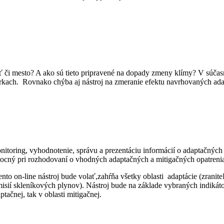
vrť či mesto? A ako sú tieto pripravené na dopady zmeny klímy? V súča
kach. Rovnako chýba aj nástroj na zmeranie efektu navrhovaných adapt
itoring, vyhodnotenie, správu a prezentáciu informácií o adaptačných 
omocný pri rozhodovaní o vhodných adaptačných a mitigačných opatreni
 on-line nástroj bude volať,zahŕňa všetky oblasti adaptácie (zraniteľn
ie emisií skleníkových plynov). Nástroj bude na základe vybraných ind
tačnej, tak v oblasti mitigačnej.