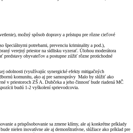
svetlenie), možný spôsob dopravy a prístupu pre rôzne cieľové
o špeciálnymi potrebami, prevenciu kriminality a pod.),
ybraný verejný priestor na sídlisku vyzerať. Úlohou moderátora
rať predstavy obyvateľov a postupne zúžiť rôzne protichodné
kej odolnosti (využívajúc synergické efekty mitigačných
 odbornú komunitu, ako aj pre samosprávy Malo by slúžiť ako
dené v priestoroch ZŠ A. Dubčeka a jeho činnosť bude riadená MČ
pozícii budú 1-2 vyškolení sprievodcovia.
ovanie a prispôsobovanie sa zmene klímy, ale aj konkrétne príklady
bude nielen inovatívne ale aj demonštratívne, slúžiace ako príklad pre