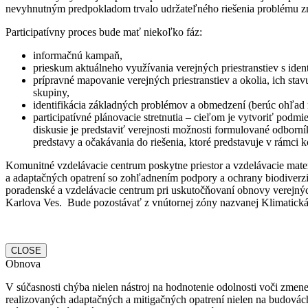
nevyhnutným predpokladom trvalo udržateľného riešenia problému zm
Participatívny proces bude mať niekoľko fáz:
informačnú kampaň,
prieskum aktuálneho využívania verejných priestranstiev s iden
prípravné mapovanie verejných priestranstiev a okolia, ich sta
skupiny,
identifikácia základných problémov a obmedzení (berúc ohľad n
participatívné plánovacie stretnutia – cieľom je vytvoriť podm
diskusie je predstaviť verejnosti možnosti formulované odborn
predstavy a očakávania do riešenia, ktoré predstavuje v rámci
Komunitné vzdelávacie centrum poskytne priestor a vzdelávacie mater
a adaptačných opatrení so zohľadnením podpory a ochrany biodiverzi
poradenské a vzdelávacie centrum pri uskutočňovaní obnovy verejný
Karlova Ves. Bude pozostávať z vnútornej zóny nazvanej Klimatická 
CLOSE
Obnova
V súčasnosti chýba nielen nástroj na hodnotenie odolnosti voči zmen
realizovaných adaptačných a mitigačných opatrení nielen na budovách, 