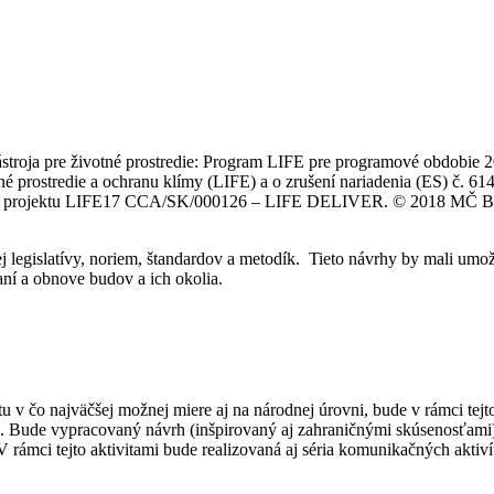
nástroja pre životné prostredie: Program LIFE pre programové obdobi
né prostredie a ochranu klímy (LIFE) a o zrušení nariadenia (ES) č. 
ci projektu LIFE17 CCA/SK/000126 – LIFE DELIVER. © 2018 MČ Brati
legislatívy, noriem, štandardov a metodík. Tieto návrhy by mali umož
ní a obnove budov a ich okolia.
 v čo najväčšej možnej miere aj na národnej úrovni, bude v rámci tejto 
ny). Bude vypracovaný návrh (inšpirovaný aj zahraničnými skúsenosťa
ámci tejto aktivitami bude realizovaná aj séria komunikačných aktiv