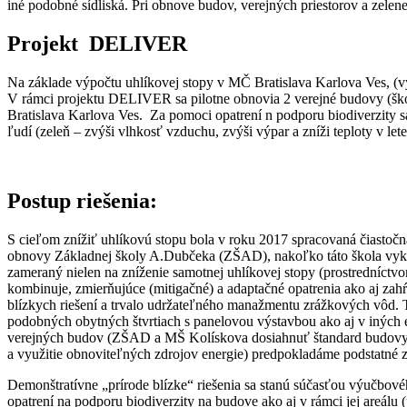
iné podobné sídliská. Pri obnove budov, verejných priestorov a zelen
Projekt DELIVER
Na základe výpočtu uhlíkovej stopy v MČ Bratislava Karlova Ves, (vý
V rámci projektu DELIVER sa pilotne obnovia 2 verejné budovy (škola
Bratislava Karlova Ves. Za pomoci opatrení n podporu biodiverzity sa 
ľudí (zeleň – zvýši vlhkosť vzduchu, zvýši výpar a zníži teploty v lete
Postup riešenia:
S cieľom znížiť uhlíkovú stopu bola v roku 2017 spracovaná čiastoč
obnovy Základnej školy A.Dubčeka (ZŠAD), nakoľko táto škola vykazu
zameraný nielen na zníženie samotnej uhlíkovej stopy (prostredníctvom
kombinuje, zmierňujúce (mitigačné) a adaptačné opatrenia ako aj zahŕň
blízkych riešení a trvalo udržateľného manažmentu zrážkových vôd. T
podobných obytných štvrtiach s panelovou výstavbou ako aj v iných 
verejných budov (ZŠAD a MŠ Kolískova dosiahnuť štandard budovy s 
a využitie obnoviteľných zdrojov energie) predpokladáme podstatné z
Demonštratívne „prírode blízke“ riešenia sa stanú súčasťou výučbovéh
opatrení na podporu biodiverzity na budove ako aj v rámci jej areálu