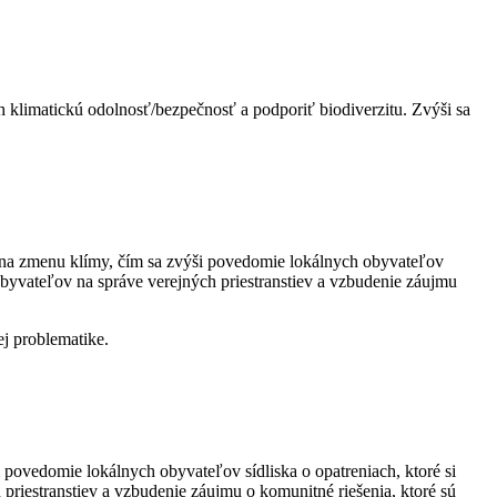
h klimatickú odolnosť/bezpečnosť a podporiť biodiverzitu. Zvýši sa
 na zmenu klímy, čím sa zvýši povedomie lokálnych obyvateľov
obyvateľov na správe verejných priestranstiev a vzbudenie záujmu
ej problematike.
povedomie lokálnych obyvateľov sídliska o opatreniach, ktoré si
riestranstiev a vzbudenie záujmu o komunitné riešenia, ktoré sú