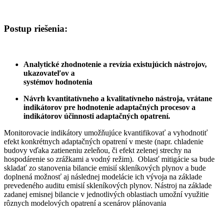
Postup riešenia:
Analytické zhodnotenie a revízia existujúcich nástrojov,
ukazovateľov a
systémov hodnotenia
Návrh kvantitatívneho a kvalitatívneho nástroja, vrátane
indikátorov pre hodnotenie adaptačných procesov a
indikátorov účinnosti adaptačných opatrení.
Monitorovacie indikátory umožňujúce kvantifikovať a vyhodnotiť
efekt konkrétnych adaptačných opatrení v meste (napr. chladenie
budovy vďaka zatieneniu zeleňou, či efekt zelenej strechy na
hospodárenie so zrážkami a vodný režim). Oblasť mitigácie sa bude
skladať zo stanovenia bilancie emisií skleníkových plynov a bude
doplnená možnosť aj následnej modelácie ich vývoja na základe
prevedeného auditu emisií skleníkových plynov. Nástroj na základe
zadanej emisnej bilancie v jednotlivých oblastiach umožní využitie
rôznych modelových opatrení a scenárov plánovania