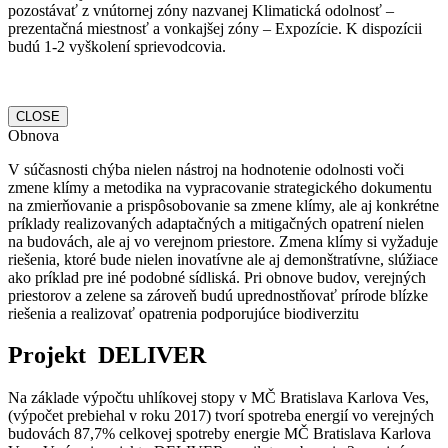
pozostávať z vnútornej zóny nazvanej Klimatická odolnosť –
prezentačná miestnosť a vonkajšej zóny – Expozície. K dispozícii
budú 1-2 vyškolení sprievodcovia.
CLOSE
Obnova
V súčasnosti chýba nielen nástroj na hodnotenie odolnosti voči
zmene klímy a metodika na vypracovanie strategického dokumentu
na zmierňovanie a prispôsobovanie sa zmene klímy, ale aj konkrétne
príklady realizovaných adaptačných a mitigačných opatrení nielen
na budovách, ale aj vo verejnom priestore. Zmena klímy si vyžaduje
riešenia, ktoré bude nielen inovatívne ale aj demonštratívne, slúžiace
ako príklad pre iné podobné sídliská. Pri obnove budov, verejných
priestorov a zelene sa zároveň budú uprednostňovať prírode blízke
riešenia a realizovať opatrenia podporujúce biodiverzitu
Projekt DELIVER
Na základe výpočtu uhlíkovej stopy v MČ Bratislava Karlova Ves,
(výpočet prebiehal v roku 2017) tvorí spotreba energií vo verejných
budovách 87,7% celkovej spotreby energie MČ Bratislava Karlova