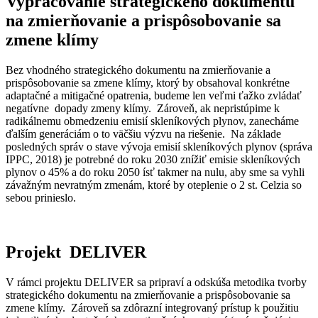
Vypracovanie strategického dokumentu
na zmierňovanie a prispôsobovanie sa
zmene klímy
Bez vhodného strategického dokumentu na zmierňovanie a
prispôsobovanie sa zmene klímy, ktorý by obsahoval konkrétne
adaptačné a mitigačné opatrenia, budeme len veľmi ťažko zvládať
negatívne dopady zmeny klímy. Zároveň, ak nepristúpime k
radikálnemu obmedzeniu emisií skleníkových plynov, zanecháme
ďalším generáciám o to väčšiu výzvu na riešenie. Na základe
posledných správ o stave vývoja emisií skleníkových plynov (správa
IPPC, 2018) je potrebné do roku 2030 znížiť emisie skleníkových
plynov o 45% a do roku 2050 ísť takmer na nulu, aby sme sa vyhli
závažným nevratným zmenám, ktoré by oteplenie o 2 st. Celzia so
sebou prinieslo.
Projekt DELIVER
V rámci projektu DELIVER sa pripraví a odskúša metodika tvorby
strategického dokumentu na zmierňovanie a prispôsobovanie sa
zmene klímy. Zároveň sa zdôrazní integrovaný prístup k použitiu