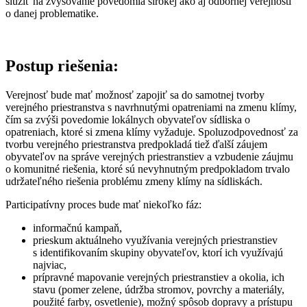
slúžiť na zvyšovanie povedomia širokej ako aj odbornej verejnosti
o danej problematike.
Postup riešenia:
Verejnosť bude mať možnosť zapojiť sa do samotnej tvorby
verejného priestranstva s navrhnutými opatreniami na zmenu klímy,
čím sa zvýši povedomie lokálnych obyvateľov sídliska o
opatreniach, ktoré si zmena klímy vyžaduje. Spoluzodpovednosť za
tvorbu verejného priestranstva predpokladá tiež ďalší záujem
obyvateľov na správe verejných priestranstiev a vzbudenie záujmu
o komunitné riešenia, ktoré sú nevyhnutným predpokladom trvalo
udržateľného riešenia problému zmeny klímy na sídliskách.
Participatívny proces bude mať niekoľko fáz:
informačnú kampaň,
prieskum aktuálneho využívania verejných priestranstiev
s identifikovaním skupiny obyvateľov, ktorí ich využívajú
najviac,
prípravné mapovanie verejných priestranstiev a okolia, ich
stavu (pomer zelene, údržba stromov, povrchy a materiály,
použité farby, osvetlenie), možný spôsob dopravy a prístupu