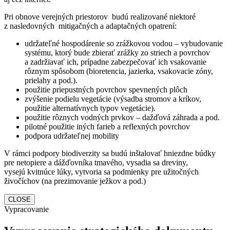
Pri obnove verejných priestorov budú realizované niektoré
z nasledovných mitigačných a adaptačných opatrení:
udržateľné hospodárenie so zrážkovou vodou – vybudovanie
systému, ktorý bude zbierať zrážky zo striech a povrchov
a zadržiavať ich, prípadne zabezpečovať ich vsakovanie
rôznym spôsobom (bioretencia, jazierka, vsakovacie zóny,
prielahy a pod.).
použitie priepustných povrchov spevnených plôch
zvýšenie podielu vegetácie (výsadba stromov a kríkov,
použitie alternatívnych typov vegetácie).
použitie rôznych vodných prvkov – dažďová záhrada a pod.
pilotné použitie iných farieb a reflexných povrchov
podpora udržateľnej mobility
V rámci podpory biodiverzity sa budú inštalovať hniezdne búdky
pre netopiere a dážďovníka tmavého, vysadia sa dreviny,
vysejú kvitnúce lúky, vytvoria sa podmienky pre užitočných
živočíchov (na prezimovanie ježkov a pod.)
CLOSE
Vypracovanie