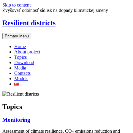
Skip to content
Zvyšovať odolnosť sídlisk na dopady klimatickej zmeny
Resilient districts
Primary Menu
Home
About project
Topics
Download
Media
Contacts
Models
Topics
Monitoring
Assessment of climate resilience, CO
emissions reduction and
2