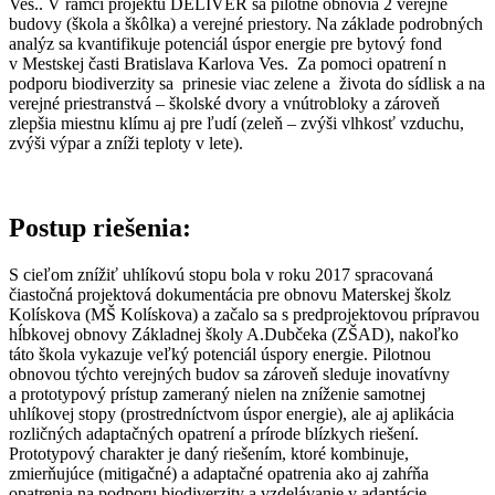
Ves.. V rámci projektu DELIVER sa pilotne obnovia 2 verejné
budovy (škola a škôlka) a verejné priestory. Na základe podrobných
analýz sa kvantifikuje potenciál úspor energie pre bytový fond
v Mestskej časti Bratislava Karlova Ves. Za pomoci opatrení n
podporu biodiverzity sa prinesie viac zelene a života do sídlisk a na
verejné priestranstvá – školské dvory a vnútrobloky a zároveň
zlepšia miestnu klímu aj pre ľudí (zeleň – zvýši vlhkosť vzduchu,
zvýši výpar a zníži teploty v lete).
Postup riešenia:
S cieľom znížiť uhlíkovú stopu bola v roku 2017 spracovaná
čiastočná projektová dokumentácia pre obnovu Materskej školz
Kolískova (MŠ Kolískova) a začalo sa s predprojektovou prípravou
hĺbkovej obnovy Základnej školy A.Dubčeka (ZŠAD), nakoľko
táto škola vykazuje veľký potenciál úspory energie. Pilotnou
obnovou týchto verejných budov sa zároveň sleduje inovatívny
a prototypový prístup zameraný nielen na zníženie samotnej
uhlíkovej stopy (prostredníctvom úspor energie), ale aj aplikácia
rozličných adaptačných opatrení a prírode blízkych riešení.
Prototypový charakter je daný riešením, ktoré kombinuje,
zmierňujúce (mitigačné) a adaptačné opatrenia ako aj zahŕňa
opatrenia na podporu biodiverzity a vzdelávanie v adaptácie