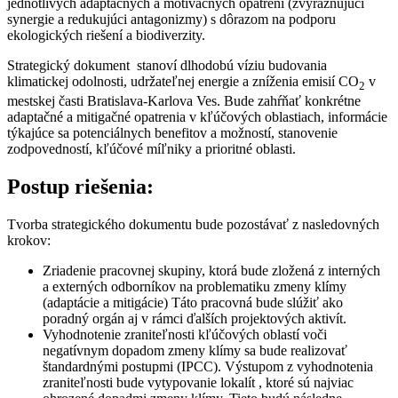
jednotlivých adaptačných a motivačných opatrení (zvýrazňujúci
synergie a redukujúci antagonizmy) s dôrazom na podporu
ekologických riešení a biodiverzity.
Strategický dokument stanoví dlhodobú víziu budovania
klimatickej odolnosti, udržateľnej energie a zníženia emisií CO
v
2
mestskej časti Bratislava-Karlova Ves. Bude zahŕňať konkrétne
adaptačné a mitigačné opatrenia v kľúčových oblastiach, informácie
týkajúce sa potenciálnych benefitov a možností, stanovenie
zodpovedností, kľúčové míľniky a prioritné oblasti.
Postup riešenia:
Tvorba strategického dokumentu bude pozostávať z nasledovných
krokov:
Zriadenie pracovnej skupiny, ktorá bude zložená z interných
a externých odborníkov na problematiku zmeny klímy
(adaptácie a mitigácie) Táto pracovná bude slúžiť ako
poradný orgán aj v rámci ďalších projektových aktivít.
Vyhodnotenie zraniteľnosti kľúčových oblastí voči
negatívnym dopadom zmeny klímy sa bude realizovať
štandardnými postupmi (IPCC). Výstupom z vyhodnotenia
zraniteľnosti bude vytypovanie lokalít , ktoré sú najviac