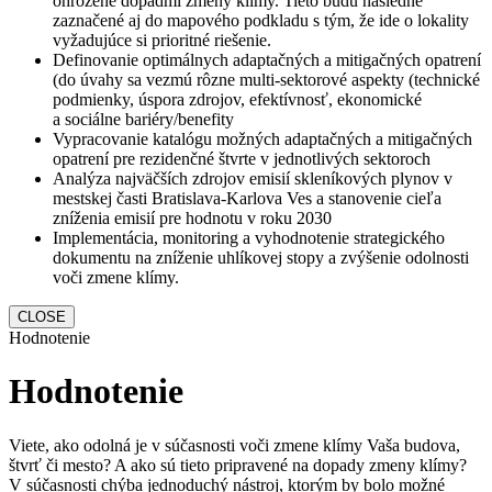
ohrozené dopadmi zmeny klímy. Tieto budú následne
zaznačené aj do mapového podkladu s tým, že ide o lokality
vyžadujúce si prioritné riešenie.
Definovanie optimálnych adaptačných a mitigačných opatrení
(do úvahy sa vezmú rôzne multi-sektorové aspekty (technické
podmienky, úspora zdrojov, efektívnosť, ekonomické
a sociálne bariéry/benefity
Vypracovanie katalógu možných adaptačných a mitigačných
opatrení pre rezidenčné štvrte v jednotlivých sektoroch
Analýza najväčších zdrojov emisií skleníkových plynov v
mestskej časti Bratislava-Karlova Ves a stanovenie cieľa
zníženia emisií pre hodnotu v roku 2030
Implementácia, monitoring a vyhodnotenie strategického
dokumentu na zníženie uhlíkovej stopy a zvýšenie odolnosti
voči zmene klímy.
CLOSE
Hodnotenie
Hodnotenie
Viete, ako odolná je v súčasnosti voči zmene klímy Vaša budova,
štvrť či mesto? A ako sú tieto pripravené na dopady zmeny klímy?
V súčasnosti chýba jednoduchý nástroj, ktorým by bolo možné