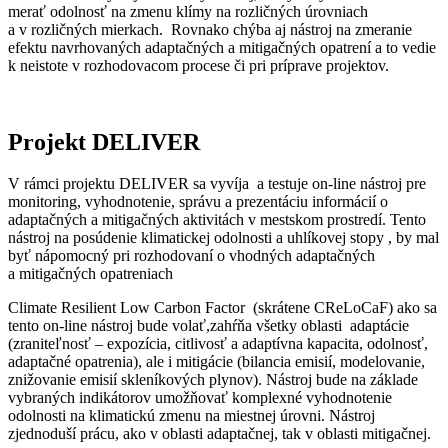
merať odolnosť na zmenu klímy na rozličných úrovniach
a v rozličných mierkach. Rovnako chýba aj nástroj na zmeranie
efektu navrhovaných adaptačných a mitigačných opatrení a to vedie
k neistote v rozhodovacom procese či pri príprave projektov.
Projekt DELIVER
V rámci projektu DELIVER sa vyvíja a testuje on-line nástroj pre
monitoring, vyhodnotenie, správu a prezentáciu informácií o
adaptačných a mitigačných aktivitách v mestskom prostredí. Tento
nástroj na posúdenie klimatickej odolnosti a uhlíkovej stopy , by mal
byť nápomocný pri rozhodovaní o vhodných adaptačných
a mitigačných opatreniach
Climate Resilient Low Carbon Factor (skrátene CReLoCaF) ako sa
tento on-line nástroj bude volať,zahŕňa všetky oblasti adaptácie
(zraniteľnosť – expozícia, citlivosť a adaptívna kapacita, odolnosť,
adaptačné opatrenia), ale i mitigácie (bilancia emisií, modelovanie,
znižovanie emisií skleníkových plynov). Nástroj bude na základe
vybraných indikátorov umožňovať komplexné vyhodnotenie
odolnosti na klimatickú zmenu na miestnej úrovni. Nástroj
zjednoduší prácu, ako v oblasti adaptačnej, tak v oblasti mitigačnej.