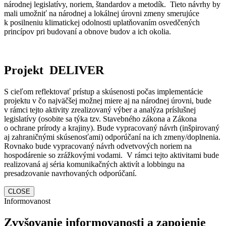
národnej legislatívy, noriem, štandardov a metodík. Tieto návrhy by
mali umožniť na národnej a lokálnej úrovni zmeny smerujúce
k posilneniu klimatickej odolnosti uplatňovaním osvedčených
princípov pri budovaní a obnove budov a ich okolia.
Projekt DELIVER
S cieľom reflektovať prístup a skúsenosti počas implementácie
projektu v čo najväčšej možnej miere aj na národnej úrovni, bude
v rámci tejto aktivity zrealizovaný výber a analýza príslušnej
legislatívy (osobite sa týka tzv. Stavebného zákona a Zákona
o ochrane prírody a krajiny). Bude vypracovaný návrh (inšpirovaný
aj zahraničnými skúsenosťami) odporúčaní na ich zmeny/doplnenia.
Rovnako bude vypracovaný návrh odvetvových noriem na
hospodárenie so zrážkovými vodami. V rámci tejto aktivitami bude
realizovaná aj séria komunikačných aktivít a lobbingu na
presadzovanie navrhovaných odporúčaní.
CLOSE
Informovanost
Zvyšovanie informovanosti a zapojenie