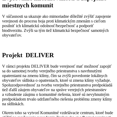
miestnych komunít
V súčasnosti sa ukazuje ako mimoriadne dôležité zvýšiť zapojenie
verejnosti do procesu boja proti klimatickým zmenám s cieľom
posilniť ich klimatickú odolnosť/bezpečnosť a podporiť
biodiverzitu. Zvýši sa tým tiež klimatická bezpečnosť samotných
obyvateľov.
Projekt DELIVER
V rámci projektu DELIVER bude verejnosť mať možnosť zapojiť
sa do samotnej tvorby verejného priestranstva s navrhnutými
opatreniami na zmenu klímy, čím sa zvýši povedomie lokálnych
obyvateľov sídliska o opatreniach, ktoré si zmena klímy vyžaduje.
Spoluzodpovednosť za tvorbu verejného priestranstva predpokladá
tiež ďalší záujem obyvateľov na správe verejných priestranstiev
a vzbudenie záujmu o komunitné riešenia, ktoré sú nevyhnutným
predpokladom trvalo udržateľného riešenia problému zmeny klímy
na sídliskách.
Okrem toho sa vytvorí Komunitné vzdelávacie centrum, ktoré bude