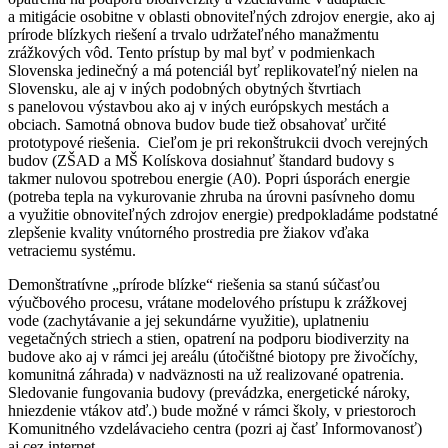
a mitigácie osobitne v oblasti obnoviteľných zdrojov energie, ako aj
prírode blízkych riešení a trvalo udržateľného manažmentu
zrážkových vôd. Tento prístup by mal byť v podmienkach
Slovenska jedinečný a má potenciál byť replikovateľný nielen na
Slovensku, ale aj v iných podobných obytných štvrtiach
s panelovou výstavbou ako aj v iných európskych mestách a
obciach. Samotná obnova budov bude tiež obsahovať určité
prototypové riešenia. Cieľom je pri rekonštrukcii dvoch verejných
budov (ZŠAD a MŠ Kolískova dosiahnuť štandard budovy s
takmer nulovou spotrebou energie (A0). Popri úsporách energie
(potreba tepla na vykurovanie zhruba na úrovni pasívneho domu
a využitie obnoviteľných zdrojov energie) predpokladáme podstatné
zlepšenie kvality vnútorného prostredia pre žiakov vďaka
vetraciemu systému.
Demonštratívne „prírode blízke“ riešenia sa stanú súčasťou
výučbového procesu, vrátane modelového prístupu k zrážkovej
vode (zachytávanie a jej sekundárne využitie), uplatneniu
vegetačných striech a stien, opatrení na podporu biodiverzity na
budove ako aj v rámci jej areálu (útočištné biotopy pre živočíchy,
komunitná záhrada) v nadväznosti na už realizované opatrenia.
Sledovanie fungovania budovy (prevádzka, energetické nároky,
hniezdenie vtákov atď.) bude možné v rámci školy, v priestoroch
Komunitného vzdelávacieho centra (pozri aj časť Informovanosť)
aj cez internet.