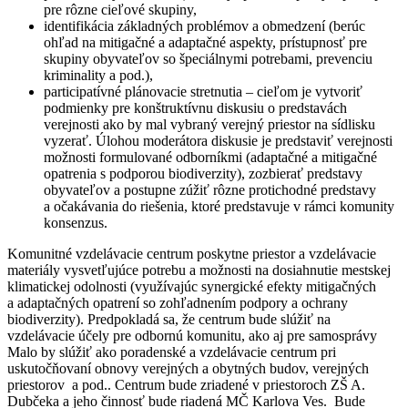
pre rôzne cieľové skupiny,
identifikácia základných problémov a obmedzení (berúc
ohľad na mitigačné a adaptačné aspekty, prístupnosť pre
skupiny obyvateľov so špeciálnymi potrebami, prevenciu
kriminality a pod.),
participatívné plánovacie stretnutia – cieľom je vytvoriť
podmienky pre konštruktívnu diskusiu o predstavách
verejnosti ako by mal vybraný verejný priestor na sídlisku
vyzerať. Úlohou moderátora diskusie je predstaviť verejnosti
možnosti formulované odborníkmi (adaptačné a mitigačné
opatrenia s podporou biodiverzity), zozbierať predstavy
obyvateľov a postupne zúžiť rôzne protichodné predstavy
a očakávania do riešenia, ktoré predstavuje v rámci komunity
konsenzus.
Komunitné vzdelávacie centrum poskytne priestor a vzdelávacie
materiály vysvetľujúce potrebu a možnosti na dosiahnutie mestskej
klimatickej odolnosti (využívajúc synergické efekty mitigačných
a adaptačných opatrení so zohľadnením podpory a ochrany
biodiverzity). Predpokladá sa, že centrum bude slúžiť na
vzdelávacie účely pre odbornú komunitu, ako aj pre samosprávy
Malo by slúžiť ako poradenské a vzdelávacie centrum pri
uskutočňovaní obnovy verejných a obytných budov, verejných
priestorov a pod.. Centrum bude zriadené v priestoroch ZŠ A.
Dubčeka a jeho činnosť bude riadená MČ Karlova Ves. Bude