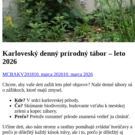
Karloveský denný prírodný tábor – leto
2026
MCBAKV2018
10. marca 2026
10. marca 2026
Chcete, aby vaše deti zažili leto plné objavov? Naše denné tábory sú
o zážitkoch, ktoré majú zmysel.
Kde?
V srdci karloveskej prírody.
Čo?
Skúmanie biodiverzity, budovanie vzťahu k mestskej
zeleni a kopec zábavy.
Prečo?
Pretože rozumieť prírode znamená vedieť ju chrániť.
Učíme deti, ako nám stromy a rastliny pomáhajú zvládať horúčavy a
prečo je dôležitý každý kúsok trávy, ale i to, prečo je dôležitý aj