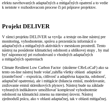
efektu navrhovaných adaptačných a mitigačných opatrení a to vedie
k neistote v rozhodovacom procese či pri príprave projektov.
Projekt DELIVER
V rámci projektu DELIVER sa vyvíja a testuje on-line nástroj pre
monitoring, vyhodnotenie, správu a prezentáciu informácií o
adaptačných a mitigačných aktivitách v mestskom prostredí. Tento
nástroj na posúdenie klimatickej odolnosti a uhlíkovej stopy , by mal
byť nápomocný pri rozhodovaní o vhodných adaptačných
a mitigačných opatreniach
Climate Resilient Low Carbon Factor (skrátene CReLoCaF) ako sa
tento on-line nástroj bude volať,zahŕňa všetky oblasti adaptácie
(zraniteľnosť – expozícia, citlivosť a adaptívna kapacita, odolnosť,
adaptačné opatrenia), ale i mitigácie (bilancia emisií, modelovanie,
znižovanie emisií skleníkových plynov). Nástroj bude na základe
vybraných indikátorov umožňovať komplexné vyhodnotenie
odolnosti na klimatickú zmenu na miestnej úrovni. Nástroj
zjednoduší prácu, ako v oblasti adaptačnej, tak v oblasti mitigačnej.