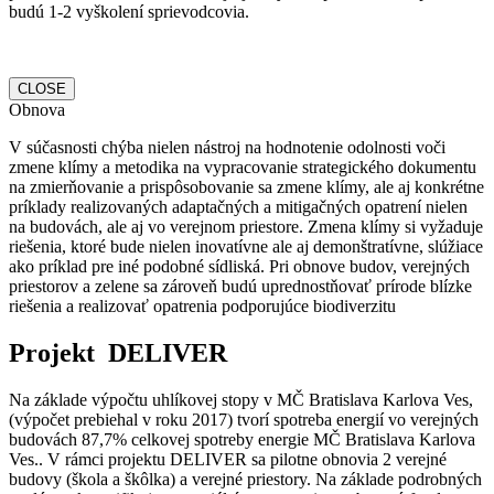
budú 1-2 vyškolení sprievodcovia.
CLOSE
Obnova
V súčasnosti chýba nielen nástroj na hodnotenie odolnosti voči
zmene klímy a metodika na vypracovanie strategického dokumentu
na zmierňovanie a prispôsobovanie sa zmene klímy, ale aj konkrétne
príklady realizovaných adaptačných a mitigačných opatrení nielen
na budovách, ale aj vo verejnom priestore. Zmena klímy si vyžaduje
riešenia, ktoré bude nielen inovatívne ale aj demonštratívne, slúžiace
ako príklad pre iné podobné sídliská. Pri obnove budov, verejných
priestorov a zelene sa zároveň budú uprednostňovať prírode blízke
riešenia a realizovať opatrenia podporujúce biodiverzitu
Projekt DELIVER
Na základe výpočtu uhlíkovej stopy v MČ Bratislava Karlova Ves,
(výpočet prebiehal v roku 2017) tvorí spotreba energií vo verejných
budovách 87,7% celkovej spotreby energie MČ Bratislava Karlova
Ves.. V rámci projektu DELIVER sa pilotne obnovia 2 verejné
budovy (škola a škôlka) a verejné priestory. Na základe podrobných