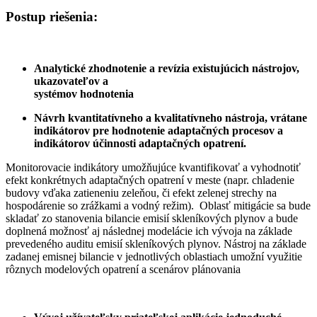
Postup riešenia:
Analytické zhodnotenie a revízia existujúcich nástrojov,
ukazovateľov a
systémov hodnotenia
Návrh kvantitatívneho a kvalitatívneho nástroja, vrátane
indikátorov pre hodnotenie adaptačných procesov a
indikátorov účinnosti adaptačných opatrení.
Monitorovacie indikátory umožňujúce kvantifikovať a vyhodnotiť
efekt konkrétnych adaptačných opatrení v meste (napr. chladenie
budovy vďaka zatieneniu zeleňou, či efekt zelenej strechy na
hospodárenie so zrážkami a vodný režim). Oblasť mitigácie sa bude
skladať zo stanovenia bilancie emisií skleníkových plynov a bude
doplnená možnosť aj následnej modelácie ich vývoja na základe
prevedeného auditu emisií skleníkových plynov. Nástroj na základe
zadanej emisnej bilancie v jednotlivých oblastiach umožní využitie
rôznych modelových opatrení a scenárov plánovania