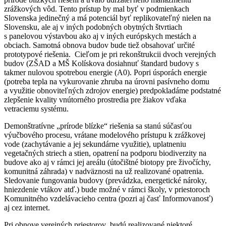
zrážkových vôd. Tento prístup by mal byť v podmienkach
Slovenska jedinečný a má potenciál byť replikovateľný nielen na
Slovensku, ale aj v iných podobných obytných štvrtiach
s panelovou výstavbou ako aj v iných európskych mestách a
obciach. Samotná obnova budov bude tiež obsahovať určité
prototypové riešenia. Cieľom je pri rekonštrukcii dvoch verejných
budov (ZŠAD a MŠ Kolískova dosiahnuť štandard budovy s
takmer nulovou spotrebou energie (A0). Popri úsporách energie
(potreba tepla na vykurovanie zhruba na úrovni pasívneho domu
a využitie obnoviteľných zdrojov energie) predpokladáme podstatné
zlepšenie kvality vnútorného prostredia pre žiakov vďaka
vetraciemu systému.
Demonštratívne „prírode blízke“ riešenia sa stanú súčasťou
výučbového procesu, vrátane modelového prístupu k zrážkovej
vode (zachytávanie a jej sekundárne využitie), uplatneniu
vegetačných striech a stien, opatrení na podporu biodiverzity na
budove ako aj v rámci jej areálu (útočištné biotopy pre živočíchy,
komunitná záhrada) v nadväznosti na už realizované opatrenia.
Sledovanie fungovania budovy (prevádzka, energetické nároky,
hniezdenie vtákov atď.) bude možné v rámci školy, v priestoroch
Komunitného vzdelávacieho centra (pozri aj časť Informovanosť)
aj cez internet.
Pri obnove verejných priestorov budú realizované niektoré