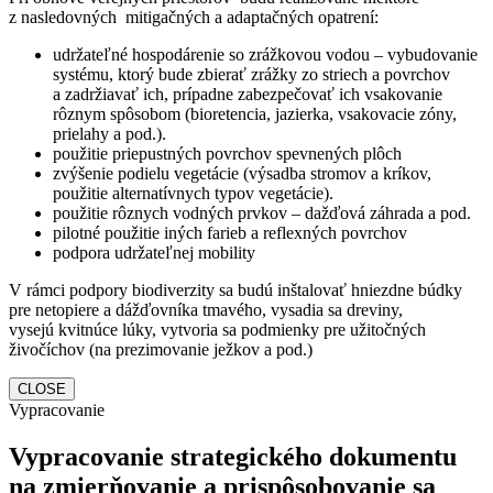
z nasledovných mitigačných a adaptačných opatrení:
udržateľné hospodárenie so zrážkovou vodou – vybudovanie
systému, ktorý bude zbierať zrážky zo striech a povrchov
a zadržiavať ich, prípadne zabezpečovať ich vsakovanie
rôznym spôsobom (bioretencia, jazierka, vsakovacie zóny,
prielahy a pod.).
použitie priepustných povrchov spevnených plôch
zvýšenie podielu vegetácie (výsadba stromov a kríkov,
použitie alternatívnych typov vegetácie).
použitie rôznych vodných prvkov – dažďová záhrada a pod.
pilotné použitie iných farieb a reflexných povrchov
podpora udržateľnej mobility
V rámci podpory biodiverzity sa budú inštalovať hniezdne búdky
pre netopiere a dážďovníka tmavého, vysadia sa dreviny,
vysejú kvitnúce lúky, vytvoria sa podmienky pre užitočných
živočíchov (na prezimovanie ježkov a pod.)
CLOSE
Vypracovanie
Vypracovanie strategického dokumentu
na zmierňovanie a prispôsobovanie sa