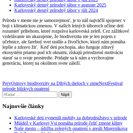
Karloveský denný prírodný tábor v auguste 2025
Karloveský denný prírodný tábor v júli 2024
Príroda v meste nie je samozrejmosť, je to náš najväčší spojenec v
boji s klimatickou zmenou. V našich letných táboroch učíme deti
rozumieť príbehom, ktoré rozpráva karloveská zeleň. Cez zážitkové
vzdelávanie im ukazujeme, že biodiverzita nie je len pojem z
učebnice, ale farebný svet rastlín a živočíchov, ktorý nám pomáha
lepšie a zdravo žiť. Keď deti pochopia, ako funguje zdravý
ekosystém priamo pod ich oknami, získajú prirodzenú motiváciu
starať sa o svoje prostredie. Pridajte sa k nám a vychovajme
generáciu, ktorej na okolitom svete záleží.
Post
Prev
Ostrovy biodiverzity na Dlhých dieloch v zime
Next
Festival
prírode blízkych opatrení
navigation
Hľadať:
Najnovšie články
Karloveské deti vymenili mobily za dobrodružstvo v prírode
Mládež v Karlovej Vsi pomáha prírode čeliť zmene klímy
Naše mesto – údržba zelených opatrení v areáli Majerníkova