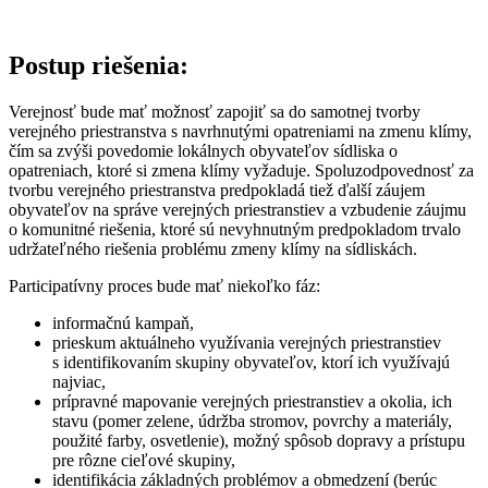
Postup riešenia:
Verejnosť bude mať možnosť zapojiť sa do samotnej tvorby
verejného priestranstva s navrhnutými opatreniami na zmenu klímy,
čím sa zvýši povedomie lokálnych obyvateľov sídliska o
opatreniach, ktoré si zmena klímy vyžaduje. Spoluzodpovednosť za
tvorbu verejného priestranstva predpokladá tiež ďalší záujem
obyvateľov na správe verejných priestranstiev a vzbudenie záujmu
o komunitné riešenia, ktoré sú nevyhnutným predpokladom trvalo
udržateľného riešenia problému zmeny klímy na sídliskách.
Participatívny proces bude mať niekoľko fáz:
informačnú kampaň,
prieskum aktuálneho využívania verejných priestranstiev
s identifikovaním skupiny obyvateľov, ktorí ich využívajú
najviac,
prípravné mapovanie verejných priestranstiev a okolia, ich
stavu (pomer zelene, údržba stromov, povrchy a materiály,
použité farby, osvetlenie), možný spôsob dopravy a prístupu
pre rôzne cieľové skupiny,
identifikácia základných problémov a obmedzení (berúc