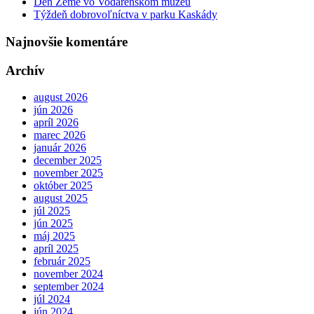
Deň Zeme vo Vodárenskom múzeu
Týždeň dobrovoľníctva v parku Kaskády
Najnovšie komentáre
Archív
august 2026
jún 2026
apríl 2026
marec 2026
január 2026
december 2025
november 2025
október 2025
august 2025
júl 2025
jún 2025
máj 2025
apríl 2025
február 2025
november 2024
september 2024
júl 2024
jún 2024