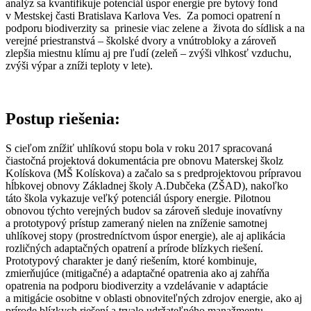
analýz sa kvantifikuje potenciál úspor energie pre bytový fond
v Mestskej časti Bratislava Karlova Ves. Za pomoci opatrení n
podporu biodiverzity sa prinesie viac zelene a života do sídlisk a na
verejné priestranstvá – školské dvory a vnútrobloky a zároveň
zlepšia miestnu klímu aj pre ľudí (zeleň – zvýši vlhkosť vzduchu,
zvýši výpar a zníži teploty v lete).
Postup riešenia:
S cieľom znížiť uhlíkovú stopu bola v roku 2017 spracovaná
čiastočná projektová dokumentácia pre obnovu Materskej školz
Kolískova (MŠ Kolískova) a začalo sa s predprojektovou prípravou
hĺbkovej obnovy Základnej školy A.Dubčeka (ZŠAD), nakoľko
táto škola vykazuje veľký potenciál úspory energie. Pilotnou
obnovou týchto verejných budov sa zároveň sleduje inovatívny
a prototypový prístup zameraný nielen na zníženie samotnej
uhlíkovej stopy (prostredníctvom úspor energie), ale aj aplikácia
rozličných adaptačných opatrení a prírode blízkych riešení.
Prototypový charakter je daný riešením, ktoré kombinuje,
zmierňujúce (mitigačné) a adaptačné opatrenia ako aj zahŕňa
opatrenia na podporu biodiverzity a vzdelávanie v adaptácie
a mitigácie osobitne v oblasti obnoviteľných zdrojov energie, ako aj
prírode blízkych riešení a trvalo udržateľného manažmentu