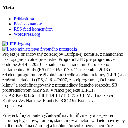
Meta
Prihlásiť sa
Feed záznamov
RSS feed komentárov
WordPress.org
Projekt je financovaný zo zdrojov Európskej komisie, z finančného
nástroja pre životné prostredie: Program LIFE pre programové
obdobie 2014 – 2020 – zriadeného nariadením Európskeho
parlamentu a Rady (ES) č.1293/2013 z 11. decembra 2013 o
zriadení programu pre životné prostredie a ochranu klímy (LIFE) a o
zrušení nariadenia (ES) č. 614/2007, z podprogramu „Ochrana
klímy“ a spolufinancovaný z prostriedkov štátneho rozpočtu SR
prostredníctvom MŽP SR, v rámci projektu LIFE17
CCA/SK/000126 – LIFE DELIVER. © 2018 MČ Bratislava-
Karlova Ves Nám. sv. Františka 8 842 62 Bratislava
Legislatíva
Zmena klímy si bude vyžadovať navrhnúť zmeny a zlepšenia
národnej legislatívy, noriem, štandardov a metodík. Tieto návrhy by
mali umožniť na národnej a lokálnej úrovni zmeny smerujúce