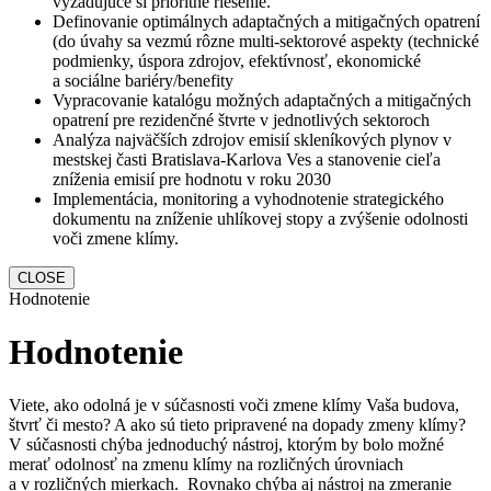
vyžadujúce si prioritné riešenie.
Definovanie optimálnych adaptačných a mitigačných opatrení
(do úvahy sa vezmú rôzne multi-sektorové aspekty (technické
podmienky, úspora zdrojov, efektívnosť, ekonomické
a sociálne bariéry/benefity
Vypracovanie katalógu možných adaptačných a mitigačných
opatrení pre rezidenčné štvrte v jednotlivých sektoroch
Analýza najväčších zdrojov emisií skleníkových plynov v
mestskej časti Bratislava-Karlova Ves a stanovenie cieľa
zníženia emisií pre hodnotu v roku 2030
Implementácia, monitoring a vyhodnotenie strategického
dokumentu na zníženie uhlíkovej stopy a zvýšenie odolnosti
voči zmene klímy.
CLOSE
Hodnotenie
Hodnotenie
Viete, ako odolná je v súčasnosti voči zmene klímy Vaša budova,
štvrť či mesto? A ako sú tieto pripravené na dopady zmeny klímy?
V súčasnosti chýba jednoduchý nástroj, ktorým by bolo možné
merať odolnosť na zmenu klímy na rozličných úrovniach
a v rozličných mierkach. Rovnako chýba aj nástroj na zmeranie