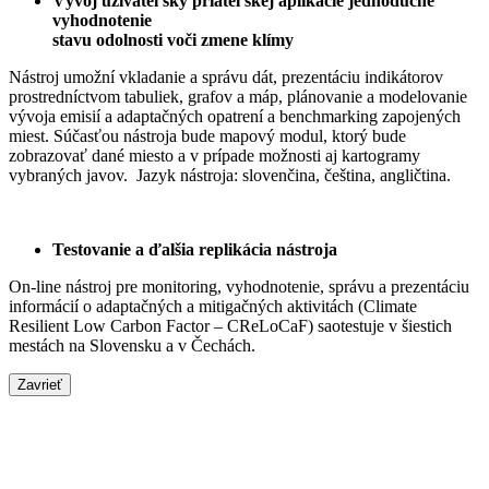
Vývoj užívateľsky priateľskej aplikácie jednoduché
vyhodnotenie
stavu odolnosti voči zmene klímy
Nástroj umožní vkladanie a správu dát, prezentáciu indikátorov
prostredníctvom tabuliek, grafov a máp, plánovanie a modelovanie
vývoja emisií a adaptačných opatrení a benchmarking zapojených
miest. Súčasťou nástroja bude mapový modul, ktorý bude
zobrazovať dané miesto a v prípade možnosti aj kartogramy
vybraných javov. Jazyk nástroja: slovenčina, čeština, angličtina.
Testovanie a ďalšia replikácia nástroja
On-line nástroj pre monitoring, vyhodnotenie, správu a prezentáciu
informácií o adaptačných a mitigačných aktivitách (Climate
Resilient Low Carbon Factor – CReLoCaF) saotestuje v šiestich
mestách na Slovensku a v Čechách.
Zavrieť