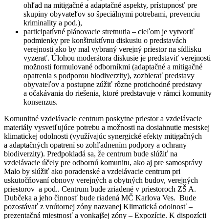
ohľad na mitigačné a adaptačné aspekty, prístupnosť pre
skupiny obyvateľov so špeciálnymi potrebami, prevenciu
kriminality a pod.),
participatívné plánovacie stretnutia – cieľom je vytvoriť
podmienky pre konštruktívnu diskusiu o predstavách
verejnosti ako by mal vybraný verejný priestor na sídlisku
vyzerať. Úlohou moderátora diskusie je predstaviť verejnosti
možnosti formulované odborníkmi (adaptačné a mitigačné
opatrenia s podporou biodiverzity), zozbierať predstavy
obyvateľov a postupne zúžiť rôzne protichodné predstavy
a očakávania do riešenia, ktoré predstavuje v rámci komunity
konsenzus.
Komunitné vzdelávacie centrum poskytne priestor a vzdelávacie
materiály vysvetľujúce potrebu a možnosti na dosiahnutie mestskej
klimatickej odolnosti (využívajúc synergické efekty mitigačných
a adaptačných opatrení so zohľadnením podpory a ochrany
biodiverzity). Predpokladá sa, že centrum bude slúžiť na
vzdelávacie účely pre odbornú komunitu, ako aj pre samosprávy
Malo by slúžiť ako poradenské a vzdelávacie centrum pri
uskutočňovaní obnovy verejných a obytných budov, verejných
priestorov a pod.. Centrum bude zriadené v priestoroch ZŠ A.
Dubčeka a jeho činnosť bude riadená MČ Karlova Ves. Bude
pozostávať z vnútornej zóny nazvanej Klimatická odolnosť –
prezentačná miestnosť a vonkajšej zóny – Expozície. K dispozícii