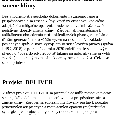
zmene klímy
Bez vhodného strategického dokumentu na zmierňovanie a
prispôsobovanie sa zmene klímy, ktorý by obsahoval konkrétne
adaptačné a mitigačné opatrenia, budeme len veľmi ťažko zvládať
negatívne dopady zmeny klímy. Zároveň, ak nepristúpime k
radikálnemu obmedzeniu emisií skleníkových plynov, zanecháme
ďalším generáciám o to väčšiu výzvu na riešenie. Na základe
posledných správ o stave vývoja emisií skleníkových plynov (správa
IPPC, 2018) je potrebné do roku 2030 znížiť emisie skleníkových
plynov o 45% a do roku 2050 ísť takmer na nulu, aby sme sa vyhli
závažným nevratným zmenám, ktoré by oteplenie o 2 st. Celzia so
sebou prinieslo.
Projekt DELIVER
V rámci projektu DELIVER sa pripraví a odskúša metodika tvorby
strategického dokumentu na zmierňovanie a prispôsobovanie sa
zmene klímy. Zároveň sa zdôrazní integrovaný prístup k použitiu
jednotlivých adaptačných a motivačných opatrení (zvýrazňujúci
synergie a redukujúci antagonizmy) s dôrazom na podporu