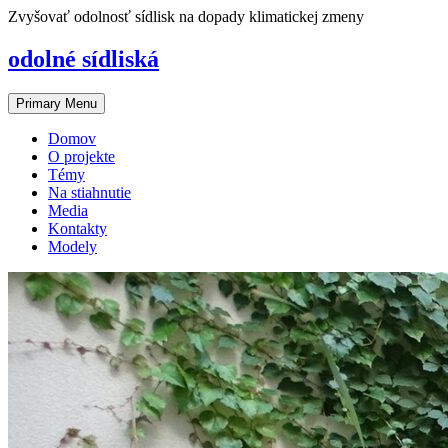
Skip
Zvyšovať odolnosť sídlisk na dopady klimatickej zmeny
to
content
odolné sídliská
Primary Menu
Domov
O projekte
Témy
Na stiahnutie
Media
Kontakty
Modely