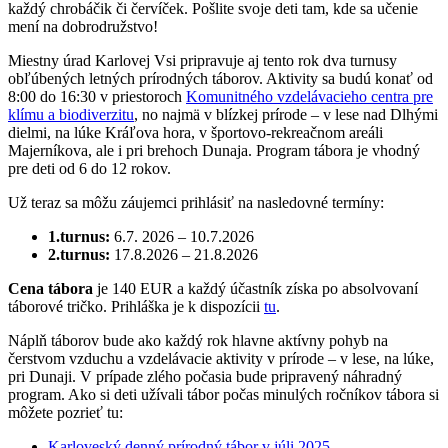
každý chrobáčik či červíček. Pošlite svoje deti tam, kde sa učenie
mení na dobrodružstvo!
Miestny úrad Karlovej Vsi pripravuje aj tento rok dva turnusy
obľúbených letných prírodných táborov. Aktivity sa budú konať od
8:00 do 16:30 v priestoroch
Komunitného vzdelávacieho centra pre
klímu a biodiverzitu
, no najmä v blízkej prírode – v lese nad Dlhými
dielmi, na lúke Kráľova hora, v športovo-rekreačnom areáli
Majerníkova, ale i pri brehoch Dunaja. Program tábora je vhodný
pre deti od 6 do 12 rokov.
Už teraz sa môžu záujemci prihlásiť na nasledovné termíny:
1.turnus:
6.7. 2026 – 10.7.2026
2.turnus:
17.8.2026 – 21.8.2026
Cena tábora
je 140 EUR a každý účastník získa po absolvovaní
táborové tričko. Prihláška je k dispozícii
tu
.
Náplň táborov bude ako každý rok hlavne aktívny pohyb na
čerstvom vzduchu a vzdelávacie aktivity v prírode – v lese, na lúke,
pri Dunaji. V prípade zlého počasia bude pripravený náhradný
program. Ako si deti užívali tábor počas minulých ročníkov tábora si
môžete pozrieť tu:
Karloveský denný prírodný tábor v júli 2025