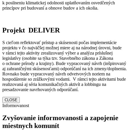
k posilneniu klimatickej odolnosti uplatňovaním osvedčených
princípov pri budovaní a obnove budov a ich okolia.
Projekt DELIVER
S cieľom reflektovať prístup a skúsenosti počas implementácie
projektu v čo najväčšej možnej miere aj na národnej úrovni, bude
v rámci tejto aktivity zrealizovaný výber a analýza príslušnej
legislatívy (osobite sa týka tzv. Stavebného zákona a Zákona
o ochrane prírody a krajiny). Bude vypracovaný návrh (inšpirovaný
aj zahraničnými skúsenosťami) odporúčaní na ich zmeny/doplnenia.
Rovnako bude vypracovaný návrh odvetvových noriem na
hospodárenie so zrážkovými vodami. V rámci tejto aktivitami bude
realizovaná aj séria komunikačných aktivít a lobbingu na
presadzovanie navrhovaných odporúčaní.
CLOSE
Informovanost
Zvyšovanie informovanosti a zapojenie
miestnych komunít