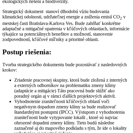
ekologických riešení a biodiverzity.
Strategický dokument stanoví dlhodobú víziu budovania
klimatickej odolnosti, udržateľnej energie a zníženia emisií CO
v
2
mestskej časti Bratislava-Karlova Ves. Bude zahŕňať konkrétne
adaptačné a mitigačné opatrenia v kľúčových oblastiach, informácie
týkajúce sa potenciálnych benefitov a možností, stanovenie
zodpovedností, kľúčové míľniky a prioritné oblasti.
Postup riešenia:
Tvorba strategického dokumentu bude pozostávať z nasledovných
krokov:
Zriadenie pracovnej skupiny, ktorá bude zložená z interných
a externých odborníkov na problematiku zmeny klímy
(adaptácie a mitigácie) Táto pracovná bude slúžiť ako
poradný orgán aj v rámci ďalších projektových aktivít.
Vyhodnotenie zraniteľnosti kľúčových oblastí voči
negatívnym dopadom zmeny klímy sa bude realizovať
štandardnými postupmi (IPCC). Výstupom z vyhodnotenia
zraniteľnosti bude vytypovanie lokalít , ktoré sú najviac
ohrozené dopadmi zmeny klímy. Tieto budú následne
zaznačené aj do mapového podkladu s tým, že ide o lokality