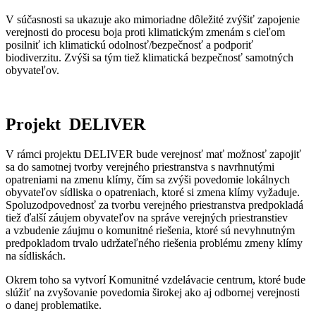
V súčasnosti sa ukazuje ako mimoriadne dôležité zvýšiť zapojenie
verejnosti do procesu boja proti klimatickým zmenám s cieľom
posilniť ich klimatickú odolnosť/bezpečnosť a podporiť
biodiverzitu. Zvýši sa tým tiež klimatická bezpečnosť samotných
obyvateľov.
Projekt DELIVER
V rámci projektu DELIVER bude verejnosť mať možnosť zapojiť
sa do samotnej tvorby verejného priestranstva s navrhnutými
opatreniami na zmenu klímy, čím sa zvýši povedomie lokálnych
obyvateľov sídliska o opatreniach, ktoré si zmena klímy vyžaduje.
Spoluzodpovednosť za tvorbu verejného priestranstva predpokladá
tiež ďalší záujem obyvateľov na správe verejných priestranstiev
a vzbudenie záujmu o komunitné riešenia, ktoré sú nevyhnutným
predpokladom trvalo udržateľného riešenia problému zmeny klímy
na sídliskách.
Okrem toho sa vytvorí Komunitné vzdelávacie centrum, ktoré bude
slúžiť na zvyšovanie povedomia širokej ako aj odbornej verejnosti
o danej problematike.