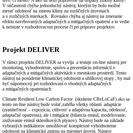
štvrť či mesto? A ako sú tieto pripravené na dopady zmeny klímy?
V súčasnosti chýba jednoduchý nástroj, ktorým by bolo možné
merať odolnosť na zmenu klímy na rozličných úrovniach
a v rozličných mierkach. Rovnako chýba aj nástroj na zmeranie
efektu navrhovaných adaptačných a mitigačných opatrení a to vedie
k neistote v rozhodovacom procese či pri príprave projektov.
Projekt DELIVER
V rámci projektu DELIVER sa vyvíja a testuje on-line nástroj pre
monitoring, vyhodnotenie, správu a prezentáciu informácií o
adaptačných a mitigačných aktivitách v mestskom prostredí. Tento
nástroj na posúdenie klimatickej odolnosti a uhlíkovej stopy , by mal
byť nápomocný pri rozhodovaní o vhodných adaptačných
a mitigačných opatreniach
Climate Resilient Low Carbon Factor (skrátene CReLoCaF) ako sa
tento on-line nástroj bude volať,zahŕňa všetky oblasti adaptácie
(zraniteľnosť – expozícia, citlivosť a adaptívna kapacita, odolnosť,
adaptačné opatrenia), ale i mitigácie (bilancia emisií, modelovanie,
znižovanie emisií skleníkových plynov). Nástroj bude na základe
vybraných indikátorov umožňovať komplexné vyhodnotenie
odolnosti na klimatickú zmenu na miestnej úrovni. Nástroj