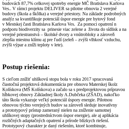
budovách 87,7% celkovej spotreby energie MČ Bratislava Karlova
Ves.. V rámci projektu DELIVER sa pilotne obnovia 2 verejné
budovy (škola a škôlka) a verejné priestory. Na základe podrobných
analýz sa kvantifikuje potenciál úspor energie pre bytový fond
v Mestskej časti Bratislava Karlova Ves. Za pomoci opatrení n
podporu biodiverzity sa prinesie viac zelene a života do sídlisk a na
verejné priestranstvá – školské dvory a vnútrobloky a zároveň
zlepšia miestnu klímu aj pre ľudí (zeleň – zvýši vlhkosť vzduchu,
zvýši výpar a zníži teploty v lete).
Postup riešenia:
S cieľom znížiť uhlíkovú stopu bola v roku 2017 spracovaná
čiastočná projektová dokumentácia pre obnovu Materskej školz
Kolískova (MŠ Kolískova) a začalo sa s predprojektovou prípravou
hĺbkovej obnovy Základnej školy A.Dubčeka (ZŠAD), nakoľko
táto škola vykazuje veľký potenciál úspory energie. Pilotnou
obnovou týchto verejných budov sa zároveň sleduje inovatívny
a prototypový prístup zameraný nielen na zníženie samotnej
uhlíkovej stopy (prostredníctvom úspor energie), ale aj aplikácia
rozličných adaptačných opatrení a prírode blízkych riešení.
Prototypový charakter je daný riešením, ktoré kombinuje,