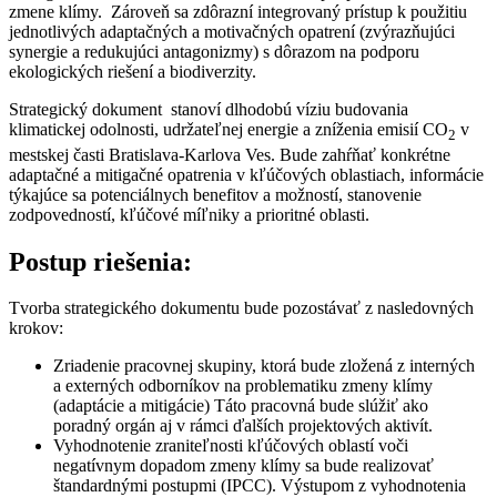
zmene klímy. Zároveň sa zdôrazní integrovaný prístup k použitiu
jednotlivých adaptačných a motivačných opatrení (zvýrazňujúci
synergie a redukujúci antagonizmy) s dôrazom na podporu
ekologických riešení a biodiverzity.
Strategický dokument stanoví dlhodobú víziu budovania
klimatickej odolnosti, udržateľnej energie a zníženia emisií CO
v
2
mestskej časti Bratislava-Karlova Ves. Bude zahŕňať konkrétne
adaptačné a mitigačné opatrenia v kľúčových oblastiach, informácie
týkajúce sa potenciálnych benefitov a možností, stanovenie
zodpovedností, kľúčové míľniky a prioritné oblasti.
Postup riešenia:
Tvorba strategického dokumentu bude pozostávať z nasledovných
krokov:
Zriadenie pracovnej skupiny, ktorá bude zložená z interných
a externých odborníkov na problematiku zmeny klímy
(adaptácie a mitigácie) Táto pracovná bude slúžiť ako
poradný orgán aj v rámci ďalších projektových aktivít.
Vyhodnotenie zraniteľnosti kľúčových oblastí voči
negatívnym dopadom zmeny klímy sa bude realizovať
štandardnými postupmi (IPCC). Výstupom z vyhodnotenia