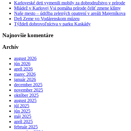
Karloveské deti vymenili mobily za dobrodružstvo v prírode
Mládež v Karlovej Vsi pomáha prírode čeliť zmene klímy
Naše mesto – údržba zelených opatrení v areáli Majerníkova
Deň Zeme vo Vodárenskom múzeu
Týždeň dobrovoľníctva v parku Kaskády
Najnovšie komentáre
Archív
august 2026
jún 2026
apríl 2026
marec 2026
január 2026
december 2025
november 2025
október 2025
august 2025
júl 2025
jún 2025
máj 2025
apríl 2025
február 2025