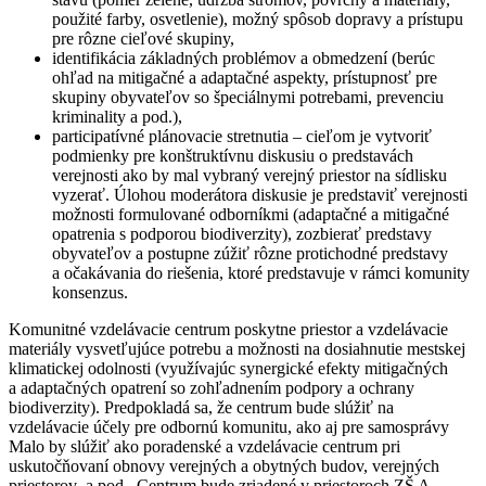
použité farby, osvetlenie), možný spôsob dopravy a prístupu
pre rôzne cieľové skupiny,
identifikácia základných problémov a obmedzení (berúc
ohľad na mitigačné a adaptačné aspekty, prístupnosť pre
skupiny obyvateľov so špeciálnymi potrebami, prevenciu
kriminality a pod.),
participatívné plánovacie stretnutia – cieľom je vytvoriť
podmienky pre konštruktívnu diskusiu o predstavách
verejnosti ako by mal vybraný verejný priestor na sídlisku
vyzerať. Úlohou moderátora diskusie je predstaviť verejnosti
možnosti formulované odborníkmi (adaptačné a mitigačné
opatrenia s podporou biodiverzity), zozbierať predstavy
obyvateľov a postupne zúžiť rôzne protichodné predstavy
a očakávania do riešenia, ktoré predstavuje v rámci komunity
konsenzus.
Komunitné vzdelávacie centrum poskytne priestor a vzdelávacie
materiály vysvetľujúce potrebu a možnosti na dosiahnutie mestskej
klimatickej odolnosti (využívajúc synergické efekty mitigačných
a adaptačných opatrení so zohľadnením podpory a ochrany
biodiverzity). Predpokladá sa, že centrum bude slúžiť na
vzdelávacie účely pre odbornú komunitu, ako aj pre samosprávy
Malo by slúžiť ako poradenské a vzdelávacie centrum pri
uskutočňovaní obnovy verejných a obytných budov, verejných
priestorov a pod.. Centrum bude zriadené v priestoroch ZŠ A.