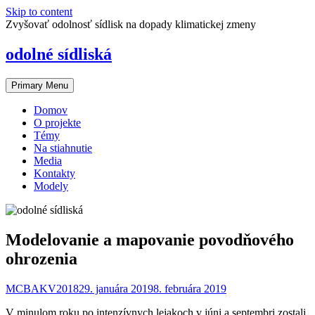
Skip to content
Zvyšovať odolnosť sídlisk na dopady klimatickej zmeny
odolné sídliská
Primary Menu
Domov
O projekte
Témy
Na stiahnutie
Media
Kontakty
Modely
Modelovanie a mapovanie povodňového
ohrozenia
MCBAKV2018
29. januára 2019
8. februára 2019
V minulom roku po intenzívnych lejakoch v júni a septembri zostali