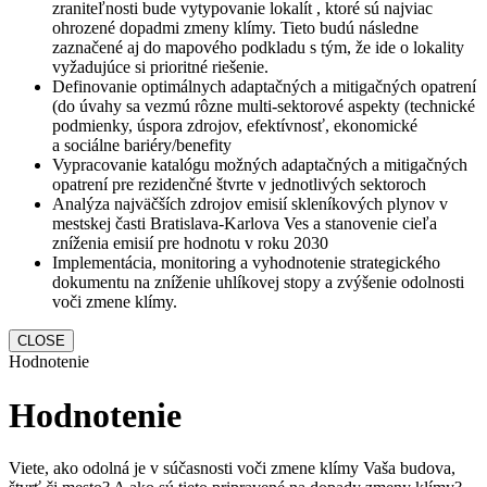
zraniteľnosti bude vytypovanie lokalít , ktoré sú najviac
ohrozené dopadmi zmeny klímy. Tieto budú následne
zaznačené aj do mapového podkladu s tým, že ide o lokality
vyžadujúce si prioritné riešenie.
Definovanie optimálnych adaptačných a mitigačných opatrení
(do úvahy sa vezmú rôzne multi-sektorové aspekty (technické
podmienky, úspora zdrojov, efektívnosť, ekonomické
a sociálne bariéry/benefity
Vypracovanie katalógu možných adaptačných a mitigačných
opatrení pre rezidenčné štvrte v jednotlivých sektoroch
Analýza najväčších zdrojov emisií skleníkových plynov v
mestskej časti Bratislava-Karlova Ves a stanovenie cieľa
zníženia emisií pre hodnotu v roku 2030
Implementácia, monitoring a vyhodnotenie strategického
dokumentu na zníženie uhlíkovej stopy a zvýšenie odolnosti
voči zmene klímy.
CLOSE
Hodnotenie
Hodnotenie
Viete, ako odolná je v súčasnosti voči zmene klímy Vaša budova,