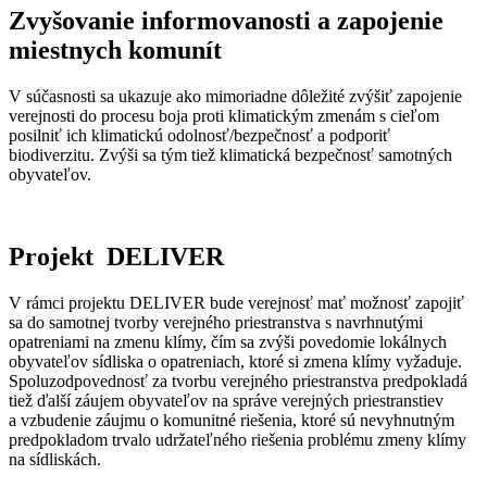
Zvyšovanie informovanosti a zapojenie
miestnych komunít
V súčasnosti sa ukazuje ako mimoriadne dôležité zvýšiť zapojenie
verejnosti do procesu boja proti klimatickým zmenám s cieľom
posilniť ich klimatickú odolnosť/bezpečnosť a podporiť
biodiverzitu. Zvýši sa tým tiež klimatická bezpečnosť samotných
obyvateľov.
Projekt DELIVER
V rámci projektu DELIVER bude verejnosť mať možnosť zapojiť
sa do samotnej tvorby verejného priestranstva s navrhnutými
opatreniami na zmenu klímy, čím sa zvýši povedomie lokálnych
obyvateľov sídliska o opatreniach, ktoré si zmena klímy vyžaduje.
Spoluzodpovednosť za tvorbu verejného priestranstva predpokladá
tiež ďalší záujem obyvateľov na správe verejných priestranstiev
a vzbudenie záujmu o komunitné riešenia, ktoré sú nevyhnutným
predpokladom trvalo udržateľného riešenia problému zmeny klímy
na sídliskách.