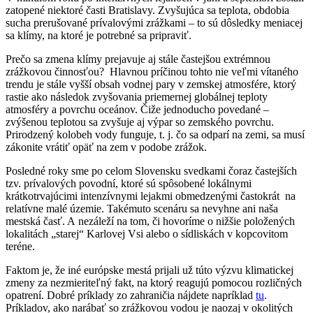
zatopené niektoré časti Bratislavy. Zvyšujúca sa teplota, obdobia
sucha prerušované prívalovými zrážkami – to sú dôsledky meniacej
sa klímy, na ktoré je potrebné sa pripraviť.
Prečo sa zmena klímy prejavuje aj stále častejšou extrémnou
zrážkovou činnosťou? Hlavnou príčinou tohto nie veľmi vítaného
trendu je stále vyšší obsah vodnej pary v zemskej atmosfére, ktorý
rastie ako následok zvyšovania priemernej globálnej teploty
atmosféry a povrchu oceánov. Čiže jednoducho povedané –
zvýšenou teplotou sa zvyšuje aj výpar so zemského povrchu.
Prirodzený kolobeh vody funguje, t. j. čo sa odparí na zemi, sa musí
zákonite vrátiť opäť na zem v podobe zrážok.
Posledné roky sme po celom Slovensku svedkami čoraz častejších
tzv. prívalových povodní, ktoré sú spôsobené lokálnymi
krátkotrvajúcimi intenzívnymi lejakmi obmedzenými častokrát na
relatívne malé územie. Takémuto scenáru sa nevyhne ani naša
mestská časť. A nezáleží na tom, či hovoríme o nižšie položených
lokalitách „starej“ Karlovej Vsi alebo o sídliskách v kopcovitom
teréne.
Faktom je, že iné európske mestá prijali už túto výzvu klimatickej
zmeny za nezmieriteľný fakt, na ktorý reagujú pomocou rozličných
opatrení. Dobré príklady zo zahraničia nájdete napríklad
tu
.
Príkladov, ako narábať so zrážkovou vodou je naozaj v okolitých