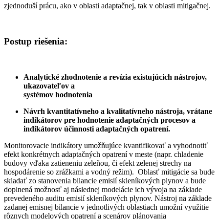
zjednoduší prácu, ako v oblasti adaptačnej, tak v oblasti mitigačnej.
Postup riešenia:
Analytické zhodnotenie a revízia existujúcich nástrojov,
ukazovateľov a
systémov hodnotenia
Návrh kvantitatívneho a kvalitatívneho nástroja, vrátane
indikátorov pre hodnotenie adaptačných procesov a
indikátorov účinnosti adaptačných opatrení.
Monitorovacie indikátory umožňujúce kvantifikovať a vyhodnotiť
efekt konkrétnych adaptačných opatrení v meste (napr. chladenie
budovy vďaka zatieneniu zeleňou, či efekt zelenej strechy na
hospodárenie so zrážkami a vodný režim). Oblasť mitigácie sa bude
skladať zo stanovenia bilancie emisií skleníkových plynov a bude
doplnená možnosť aj následnej modelácie ich vývoja na základe
prevedeného auditu emisií skleníkových plynov. Nástroj na základe
zadanej emisnej bilancie v jednotlivých oblastiach umožní využitie
rôznych modelových opatrení a scenárov plánovania