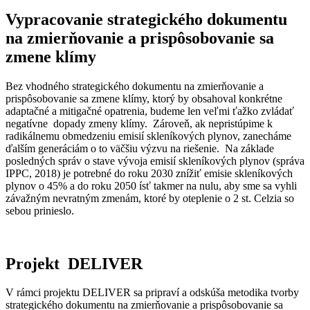
Vypracovanie strategického dokumentu
na zmierňovanie a prispôsobovanie sa
zmene klímy
Bez vhodného strategického dokumentu na zmierňovanie a
prispôsobovanie sa zmene klímy, ktorý by obsahoval konkrétne
adaptačné a mitigačné opatrenia, budeme len veľmi ťažko zvládať
negatívne dopady zmeny klímy. Zároveň, ak nepristúpime k
radikálnemu obmedzeniu emisií skleníkových plynov, zanecháme
ďalším generáciám o to väčšiu výzvu na riešenie. Na základe
posledných správ o stave vývoja emisií skleníkových plynov (správa
IPPC, 2018) je potrebné do roku 2030 znížiť emisie skleníkových
plynov o 45% a do roku 2050 ísť takmer na nulu, aby sme sa vyhli
závažným nevratným zmenám, ktoré by oteplenie o 2 st. Celzia so
sebou prinieslo.
Projekt DELIVER
V rámci projektu DELIVER sa pripraví a odskúša metodika tvorby
strategického dokumentu na zmierňovanie a prispôsobovanie sa