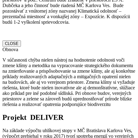
Dubčeka a jeho činnosť bude riadená MČ Karlova Ves. Bude
pozostávať z vnútornej zóny nazvanej Klimatická odolnosť –
prezentačná miestnosť a vonkajšej zóny – Expozície. K dispozícii
budú 1-2 vyškolení sprievodcovia.
CLOSE
Obnova
V súčasnosti chýba nielen nástroj na hodnotenie odolnosti voči
zmene klímy a metodika na vypracovanie strategického dokumentu
na zmierňovanie a prispôsobovanie sa zmene klímy, ale aj konkrétne
príklady realizovaných adaptačných a mitigačných opatrení nielen
na budovách, ale aj vo verejnom priestore. Zmena klímy si vyžaduje
riešenia, ktoré bude nielen inovatívne ale aj demonštratívne, slúžiace
ako príklad pre iné podobné sídliská. Pri obnove budov, verejných
priestorov a zelene sa zároveň budú uprednostňovať prírode blízke
riešenia a realizovať opatrenia podporujúce biodiverzitu
Projekt DELIVER
Na základe výpočtu uhlíkovej stopy v MČ Bratislava Karlova Ves,
(výpočet prebiehal v roku 2017) tvorí spotreba energií vo verejných