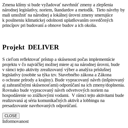
Zmena klímy si bude vyžadovať navrhnúť zmeny a zlepšenia
národnej legislatívy, noriem, štandardov a metodík. Tieto návrhy by
mali umožniť na národnej a lokálnej úrovni zmeny smerujúce
k posilneniu klimatickej odolnosti uplatňovaním osvedčených
princípov pri budovaní a obnove budov a ich okolia.
Projekt DELIVER
S cieľom reflektovať prístup a skúsenosti počas implementácie
projektu v čo najväčšej možnej miere aj na národnej úrovni, bude
v rámci tejto aktivity zrealizovaný výber a analýza príslušnej
legislatívy (osobite sa týka tzv. Stavebného zákona a Zákona
o ochrane prírody a krajiny). Bude vypracovaný návrh (inšpirovaný
aj zahraničnými skúsenosťami) odporúčaní na ich zmeny/doplnenia.
Rovnako bude vypracovaný návrh odvetvových noriem na
hospodárenie so zrážkovými vodami. V rámci tejto aktivitami bude
realizovaná aj séria komunikačných aktivít a lobbingu na
presadzovanie navrhovaných odporúčaní.
CLOSE
Informovanost