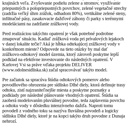
krajinách veľa. Zvyšovanie podielu zelene a stromov, využívanie
priepustných a polopriepustných povrchov, zelené vegetačné strechy
(zadržia veľký úhrn zrážok, odhadom 80%), vertikálne zelené steny,
infiltračné pásy, zasakovacie dažďové záhony či parky s terénnymi
modeláciami na zadržanie zrážkovej vody.
Pred realizáciou takýchto opatrení je však potrebné podrobne
zmapovať situáciu. Kadiaľ zrážková voda pri prívalových lejakoch
v danej lokalite tečie? Aká je hĺbka odtekajúcej zrážkovej vody v
konkrétnom mieste? Odpovede na tieto otázky by mal dať
zrážkovo-odtokový model územia, ktorý zároveň poskytne lepší
podklad na efektívne investovanie do následných opatrení. V
Karlovej Vsi sa práve vďaka projektu DELIVER
(www.odolnesidliska.sk) začal spracovávať takýto model.
Pre začiatok sa spracúva štúdia odtokových pomerov alebo
povodňového ohrozenia pre sídlisko Dlhé diely, ktorá definuje trasy
odtoku, zistí najzraniteľnejšie miesta a poskytne poznatky a
podklady pre následné plánovanie vhodných opatrení. Štúdia sa
zaoberá modelovaním pluviálnej povodne, teda zaplavenia povrchu
a odtoku vody v dôsledku intenzívneho dažďa. Naproti tomu
povodeň z vodného toku sa nazýva fluviálna povodeň a logicky
sídlisku Dlhé diely, ktoré je na kopci takýto druh povodne z Dunaja
nehrozí.