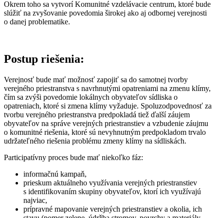
Okrem toho sa vytvorí Komunitné vzdelávacie centrum, ktoré bude
slúžiť na zvyšovanie povedomia širokej ako aj odbornej verejnosti
o danej problematike.
Postup riešenia:
Verejnosť bude mať možnosť zapojiť sa do samotnej tvorby
verejného priestranstva s navrhnutými opatreniami na zmenu klímy,
čím sa zvýši povedomie lokálnych obyvateľov sídliska o
opatreniach, ktoré si zmena klímy vyžaduje. Spoluzodpovednosť za
tvorbu verejného priestranstva predpokladá tiež ďalší záujem
obyvateľov na správe verejných priestranstiev a vzbudenie záujmu
o komunitné riešenia, ktoré sú nevyhnutným predpokladom trvalo
udržateľného riešenia problému zmeny klímy na sídliskách.
Participatívny proces bude mať niekoľko fáz:
informačnú kampaň,
prieskum aktuálneho využívania verejných priestranstiev
s identifikovaním skupiny obyvateľov, ktorí ich využívajú
najviac,
prípravné mapovanie verejných priestranstiev a okolia, ich
stavu (pomer zelene, údržba stromov, povrchy a materiály,