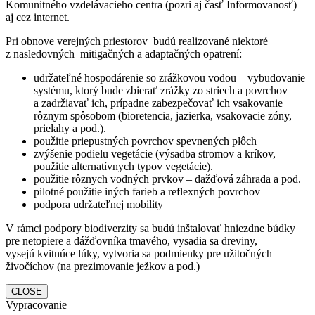
Komunitného vzdelávacieho centra (pozri aj časť Informovanosť)
aj cez internet.
Pri obnove verejných priestorov budú realizované niektoré
z nasledovných mitigačných a adaptačných opatrení:
udržateľné hospodárenie so zrážkovou vodou – vybudovanie
systému, ktorý bude zbierať zrážky zo striech a povrchov
a zadržiavať ich, prípadne zabezpečovať ich vsakovanie
rôznym spôsobom (bioretencia, jazierka, vsakovacie zóny,
prielahy a pod.).
použitie priepustných povrchov spevnených plôch
zvýšenie podielu vegetácie (výsadba stromov a kríkov,
použitie alternatívnych typov vegetácie).
použitie rôznych vodných prvkov – dažďová záhrada a pod.
pilotné použitie iných farieb a reflexných povrchov
podpora udržateľnej mobility
V rámci podpory biodiverzity sa budú inštalovať hniezdne búdky
pre netopiere a dážďovníka tmavého, vysadia sa dreviny,
vysejú kvitnúce lúky, vytvoria sa podmienky pre užitočných
živočíchov (na prezimovanie ježkov a pod.)
CLOSE
Vypracovanie