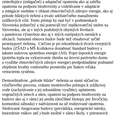
zmierňujúce (mitigačné) a adaptačné opatrenia ako aj zahŕňa
opatrenia na podporu biodiverzity a vzdelávanie v adaptácie
a mitigácie osobitne v oblasti obnoviteľných zdrojov energie, ako aj
prírode blízkych riešení a trvalo udržateľného manažmentu
zrážkových vôd. Tento prístup by mal byť v podmienkach
Slovenska jedinečný a má potenciál byť replikovateľný nielen na
Slovensku, ale aj v iných podobných obytných štvrtiach
s panelovou výstavbou ako aj v iných európskych mestách a
obciach. Samotná obnova budov bude tiež obsahovať určité
prototypové riešenia. Cieľom je pri rekonštrukcii dvoch verejných
budov (ZŠAD a MŠ Kolískova dosiahnuť štandard budovy s
takmer nulovou spotrebou energie (A0). Popri úsporách energie
(potreba tepla na vykurovanie zhruba na úrovni pasívneho domu
a využitie obnoviteľných zdrojov energie) predpokladáme podstatné
zlepšenie kvality vnútorného prostredia pre žiakov vďaka
vetraciemu systému.
Demonštratívne „prírode blízke“ riešenia sa stanú súčasťou
výučbového procesu, vrátane modelového prístupu k zrážkovej
vode (zachytávanie a jej sekundárne využitie), uplatneniu
vegetačných striech a stien, opatrení na podporu biodiverzity na
budove ako aj v rámci jej areálu (útočištné biotopy pre živočíchy,
komunitná záhrada) v nadväznosti na už realizované opatrenia.
Sledovanie fungovania budovy (prevádzka, energetické nároky,
hniezdenie vtákov atď.) bude možné v rámci školy, v priestoroch