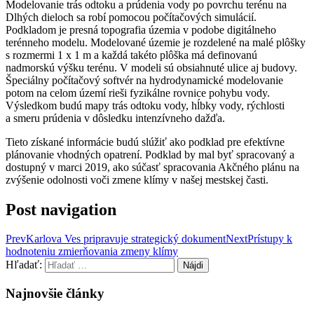
Modelovanie trás odtoku a prúdenia vody po povrchu terénu na
Dlhých dieloch sa robí pomocou počítačových simulácií.
Podkladom je presná topografia územia v podobe digitálneho
terénneho modelu. Modelované územie je rozdelené na malé plôšky
s rozmermi 1 x 1 m a každá takéto plôška má definovanú
nadmorskú výšku terénu. V modeli sú obsiahnuté ulice aj budovy.
Špeciálny počítačový softvér na hydrodynamické modelovanie
potom na celom území rieši fyzikálne rovnice pohybu vody.
Výsledkom budú mapy trás odtoku vody, hĺbky vody, rýchlosti
a smeru prúdenia v dôsledku intenzívneho dažďa.
Tieto získané informácie budú slúžiť ako podklad pre efektívne
plánovanie vhodných opatrení. Podklad by mal byť spracovaný a
dostupný v marci 2019, ako súčasť spracovania Akčného plánu na
zvýšenie odolnosti voči zmene klímy v našej mestskej časti.
Post navigation
Prev
Karlova Ves pripravuje strategický dokument
Next
Prístupy k
hodnoteniu zmierňovania zmeny klímy
Hľadať:
Najnovšie články